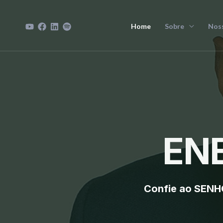
Skip
to
Home
Sobre
Noss
content
ENE
Confie ao SENH