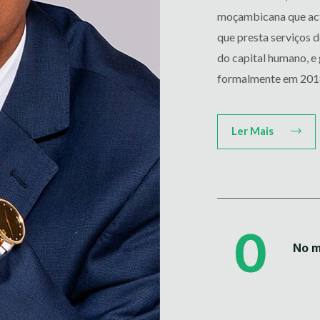
moçambicana que act
que presta serviços 
do capital humano, e 
formalmente em 201
Ler Mais
0
No 