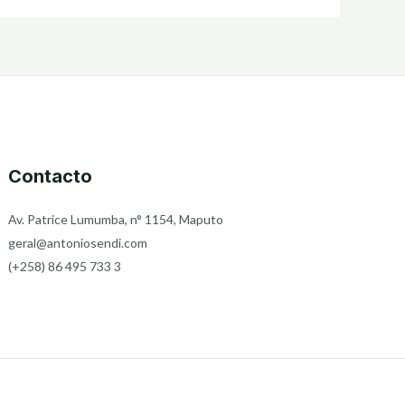
Contacto
Av. Patrice Lumumba, n° 1154, Maputo
geral@antoniosendi.com
(+258) 86 495 733 3