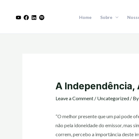
Skip
to
Home
Sobre
Nosso
content
Post
navigation
A Independência, 
Leave a Comment
/
Uncategorized
/ B
“O melhor presente que um pai pode ofere
não pela idoneidade do emissor, mas sim
correm, percebo a importância deste i